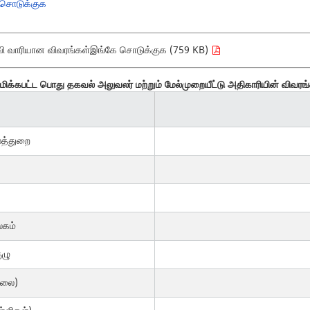
 சொடுக்குக
வி வாரியான விவரங்கள்
இங்கே சொடுக்குக (759 KB)
மிக்கபட்ட பொது தகவல் அலுவலர் மற்றும் மேல்முறையீட்டு அதிகாரியின் விவரங
நலத்துறை
லகம்
ுழு
ிலை)