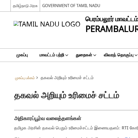
தமிழ்நாடு அரசு
GOVERNMENT OF TAMIL NADU
பெரம்பலூர் மாவட்டம
PERAMBALUR
முகப்பு
மாவட்டம் பற்றி
துறைகள்
விவரத் தொகுப்பு
தகவல் அறியும் உரிமைச் சட்டம்
முகப்பு பக்கம்
தகவல் அறியும் உரிமைச் சட்டம்
அதிகாரப்பூர்வ வலைத்தளங்கள்
தமிழக அரசின் தகவல் பெறும் உரிமைச்சட்டம் இணையதளம்: RTI கோரிக்