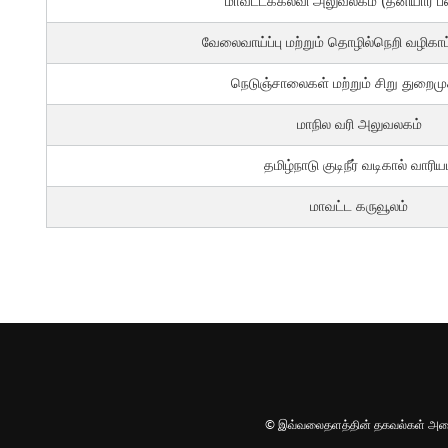
மாவட்டக்கல்வி அலுவலகம் (தனியார் பள
வேலைவாய்ப்பு மற்றும் தொழில்நெறி வழிகாட
நெடுஞ்சாலைகள் மற்றும் சிறு துறைம
மாநில வரி அலுவலகம்
தமிழ்நாடு குடிநீர் வடிகால் வாரிய
மாவட்ட கருவூலம்
© இவ்வலைதளத்தின் தகவல்கள் அனைத்து