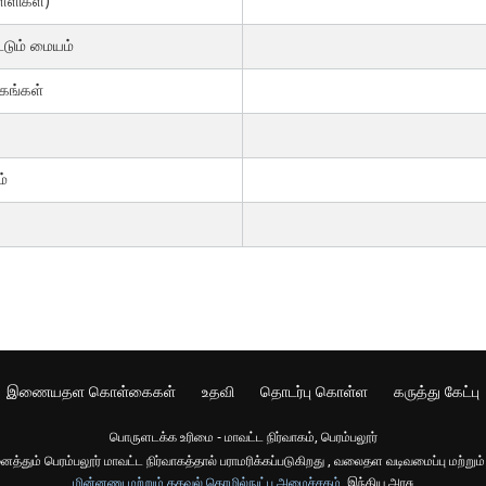
்ளிகள்)
்டும் மையம்
ுகங்கள்
ம்
இணையதள கொள்கைகள்
உதவி
தொடர்பு கொள்ள
கருத்து கேட்பு
பொருளடக்க உரிமை - மாவட்ட நிர்வாகம், பெரம்பலூர்
ம் பெரம்பலூர் மாவட்ட நிர்வாகத்தால் பராமரிக்கப்படுகிறது , வலைதள வடிவமைப்பு மற்றும்
மின்னணு மற்றும் தகவல் தொழில்நுட்ப அமைச்சகம்
, இந்திய அரசு