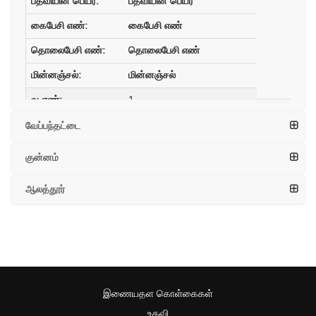
பதவியின் பெயர்
கைபேசி எண்
தொலைபேசி எண்
மின்னஞ்சல்
1
வருவாய் வட்டாச்சியர்
வேப்பந்தட்டை
9445000610
குன்னம்
04328-277201
ஆலத்தூர்
2
வட்டாச்சியர் சமூக பாதுகாப்பு
திட்டம்
7825873405
04328-277201
இணையதள கொள்கைகள்
உதவி