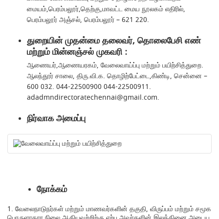
மையம்,பெரம்பலூர்,தெற்கு,மாவட்ட மைய நூலகம் எதிரில்,
பெரம்பலூர் அஞ்சல், பெரம்பலூர் – 621 220.
துறையின் முதன்மை தலைவர், தொலைபேசி எண்
மற்றும் மின்னஞ்சல் முகவரி :
ஆணையர்,ஆணையரகம், வேலைவாய்ப்பு மற்றும் பயிற்சித்துறை.
ஆலந்தூர் சாலை, திரு.வி.க. தொழிற்பேட்டை,கிண்டி, சென்னை –
600 032. 044-22500900 044-22500911.
adadmndirectoratechennai@gmail.com.
நிர்வாக அமைப்பு
நோக்கம்
1. வேலைநாடுநர்கள் மற்றும் மாணவர்களின் தகுதி, விருப்பம் மற்றும் சமூக
பொருளாதார நிலை ஆகியவற்றிற்கு ஏற்ப அவர்களின் இலக்கினை அடைய