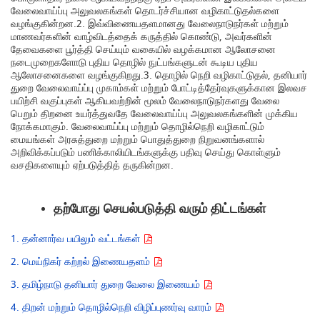
வேலைவாய்ப்பு அலுவலகங்கள் தொடர்ச்சியான வழிகாட்டுதல்களை
வழங்குகின்றன.2. இவ்விணையதளமானது வேலைநாடுநர்கள் மற்றும்
மாணவர்களின் வாழ்விடத்தைக் கருத்தில் கொண்டு, அவர்களின்
தேவைகளை பூர்த்தி செய்யும் வகையில் வழக்கமான ஆலோசனை
நடைமுறைகளோடு புதிய தொழில் நுட்பங்களுடன் கூடிய புதிய
ஆலோசனைகளை வழங்குகிறது.3. தொழில் நெறி வழிகாட்டுதல், தனியார்
துறை வேலைவாய்ப்பு முகாம்கள் மற்றும் போட்டித்தேர்வுகளுக்கான இலவச
பயிற்சி வகுப்புகள் ஆகியவற்றின் மூலம் வேலைநாடுநர்களது வேலை
பெறும் திறனை உயர்த்துவதே வேலைவாய்ப்பு அலுவலகங்களின் முக்கிய
நோக்கமாகும். வேலைவாய்ப்பு மற்றும் தொழில்நெறி வழிகாட்டும்
மையங்கள் அரசுத்துறை மற்றும் பொதுத்துறை நிறுவனங்களால்
அறிவிக்கப்படும் பணிக்காலியிடங்களுக்கு பதிவு செய்து கொள்ளும்
வசதிகளையும் ஏற்படுத்தித் தருகின்றன.
தற்போது செயல்படுத்தி வரும் திட்டங்கள்
1. தன்னார்வ பயிலும் வட்டங்கள்
2. மெய்நிகர் கற்றல் இணையதளம்
3. தமிழ்நாடு தனியார் துறை வேலை இணையம்
4. திறன் மற்றும் தொழில்நெறி விழிப்புணர்வு வாரம்